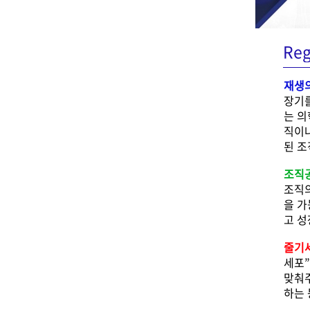
Reg
재생
장기를
는 의
직이
된 조
조직
조직
을 가
고 성
줄기
세포”
맞춰주
하는 